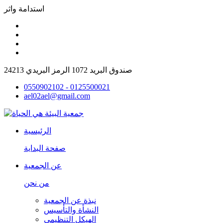
استدامة واثر
صندوق البريد 1072 الرمز البريدي 24213
0550902102 - 0125500021
ael02ael@gmail.com
الرئيسية
صفحة البداية
عن الجمعية
من نحن
نبذة عن الجمعية
النشأة والتأسيس
الهيكل التنظيمى