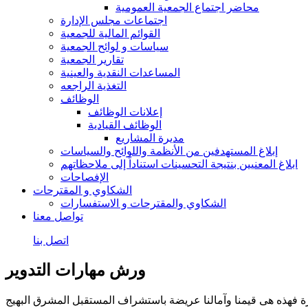
محاضر اجتماع الجمعية العمومية
اجتماعات مجلس الإدارة
القوائم المالية للجمعية
سياسات و لوائح الجمعية
تقارير الجمعية
المساعدات النقدية والعينية
التغذية الراجعه
الوظائف
إعلانات الوظائف
الوظائف القيادية
مديرة المشاريع
إبلاغ المستهدفين من الأنظمة واللوائح والسياسات
ابلاغ المعنيين بنتيجة التحسينات استناداً إلى ملاحظاتهم
الإفصاحات
الشكاوي و المقترحات
الشكاوي والمقترحات و الاستفسارات
تواصل معنا
اتصل بنا
ورش مهارات التدوير
لمبادرة فهذه هى قيمنا وآمالنا عريضة باستشراف المستقبل المشرق البهيج