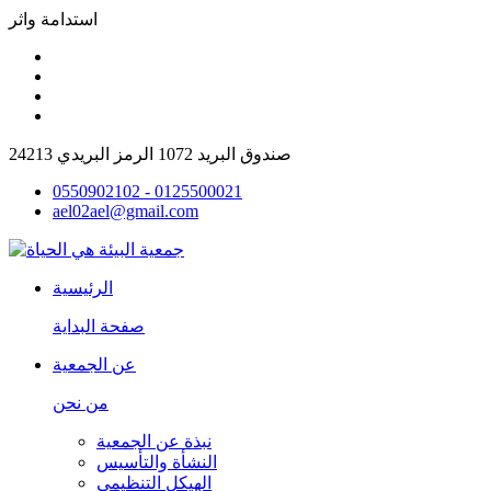
استدامة واثر
صندوق البريد 1072 الرمز البريدي 24213
0550902102 - 0125500021
ael02ael@gmail.com
الرئيسية
صفحة البداية
عن الجمعية
من نحن
نبذة عن الجمعية
النشأة والتأسيس
الهيكل التنظيمى