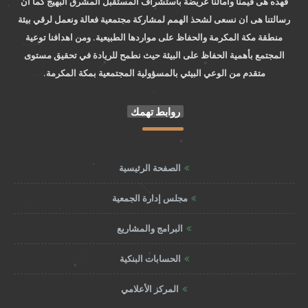
فهذه هى قيمنا وآمالنا عريضة باستشراف المستقبل المشرق البهيج كما ان
رسالتنا هى ان نسعى لشحذ الهمم لمشاركة مجتمعية فعالة ونعمل لرقي بيئة
منطقة مكة المكرمة والحفاظ على مواردها الطبيعية. ومن اهدافنا توعية
المجتمع بأهمية الحفاظ على البيئة حيث نطمح للريادة في تحقيق مستوى
متقدم من الوعي البيئي بالمسؤولية المجتمعية بمكة المكرمة.
روابط تهمك
الصفحة الرئيسية
مجلس إدارة الجمعية
البرامج والمشاريع
الحسابات البنكية
المركز الأعلامي