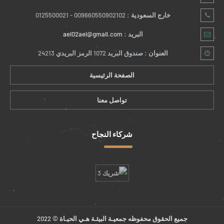
خارج السعودية :
009660550902102 - 0125500021
البريد :
ael02ael@gmail.com
العنوان :
صندوق البريد 1072 الرمز البريدي 24213
الصفحة الرئيسية
تواصل معنا
شركاء النجاح
جميع الحقوق محفوظه
جمعيـة البيئـة هـي الحيـاة
© 2022