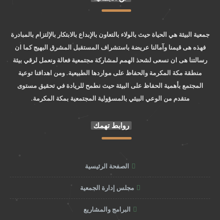
جمعية البيئة هي الحياة حيث بالولاء بالتعاون بالإبداع بالابتكار بالإلتزام بالمبادرة
فهذه هى قيمنا وآمالنا عريضة باستشراف المستقبل المشرق البهيج كما ان
رسالتنا هى ان نسعى لشحذ الهمم لمشاركة مجتمعية فعالة ونعمل لرقي بيئة
منطقة مكة المكرمة والحفاظ على مواردها الطبيعية. ومن اهدافنا توعية
المجتمع بأهمية الحفاظ على البيئة حيث نطمح للريادة في تحقيق مستوى
متقدم من الوعي البيئي بالمسؤولية المجتمعية بمكة المكرمة.
روابط تهمك
الصفحة الرئيسية
مجلس إدارة الجمعية
البرامج والمشاريع