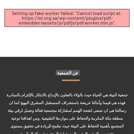
Setting up fake worker failed: "Cannot load script at:
https://el.org.sa/wp-content/plugins/pdf-
embedder/assets/js/pdfjs/pdf.worker.min.js".
عن الجمعية
جمعية البيئة هي الحياة حيث بالولاء بالتعاون بالإبداع بالابتكار بالإلتزام بالمبادرة
فهذه هى قيمنا وآمالنا عريضة باستشراف المستقبل المشرق البهيج كما ان
رسالتنا هى ان نسعى لشحذ الهمم لمشاركة مجتمعية فعالة ونعمل لرقي بيئة
منطقة مكة المكرمة والحفاظ على مواردها الطبيعية. ومن اهدافنا توعية
المجتمع بأهمية الحفاظ على البيئة حيث نطمح للريادة في تحقيق مستوى
متقدم من الوعي البيئي بالمسؤولية المجتمعية بمكة المكرمة.