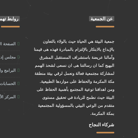
عن الجمعية
روابط تهم
جمعية البيئة هي الحياة حيث بالولاء بالتعاون
الصفحة ال
بالإبداع بالابتكار بالإلتزام بالمبادرة فهذه هى قيمنا
مجلس إدار
وآمالنا عريضة باستشراف المستقبل المشرق
البهيج كما ان رسالتنا هى ان نسعى لشحذ الهمم
البرامج و
لمشاركة مجتمعية فعالة ونعمل لرقي بيئة منطقة
مكة المكرمة والحفاظ على مواردها الطبيعية.
الحسابات 
ومن اهدافنا توعية المجتمع بأهمية الحفاظ على
المركز ال
البيئة حيث نطمح للريادة في تحقيق مستوى
متقدم من الوعي البيئي بالمسؤولية المجتمعية
بمكة المكرمة.
شركاء النجاح