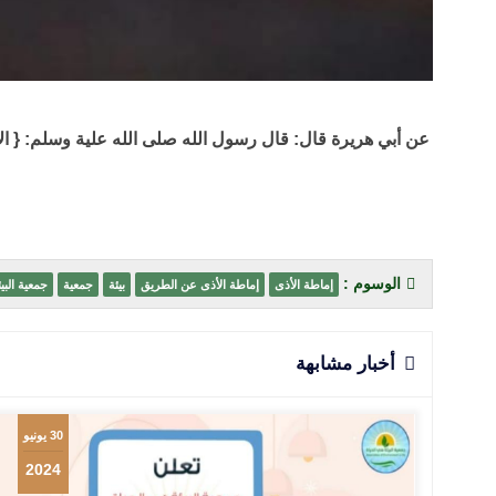
عن أبي هريرة قال: قال رسول الله صلى الله علية وسلم: { الإي
الوسوم :
إماطة الأذى
إماطة الأذى عن الطريق
بيئة
جمعية
جمعية البي
أخبار مشابهة
30 يونيو
2024