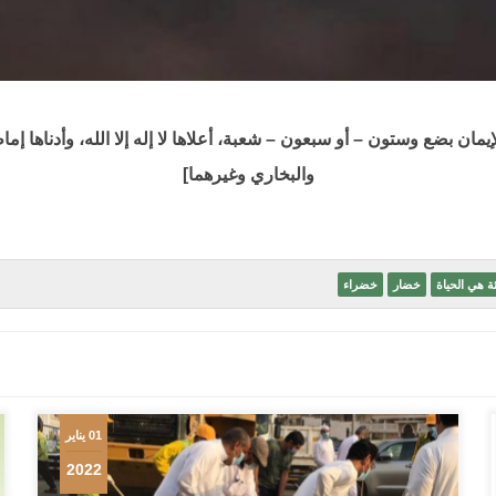
مان بضع وستون – أو سبعون – شعبة، أعلاها لا إله إلا الله، وأدناها إم
والبخاري وغيرهما]
ئة هي الحياة
خضار
خضراء
01 يناير
2022