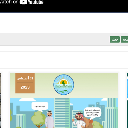
عية
خضار
31 أغسطس
2023